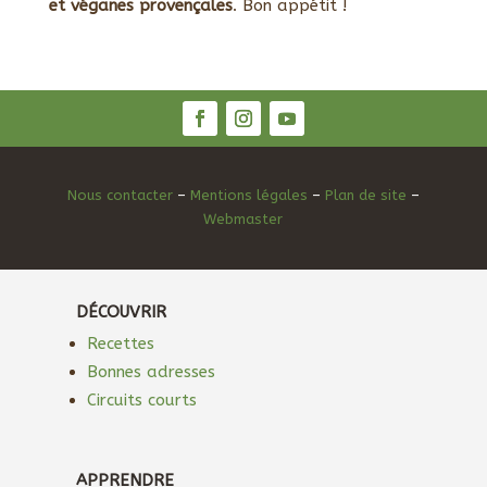
et véganes provençales
. Bon appétit !
Nous contacter
–
Mentions légales
–
Plan de site
–
Webmaster
DÉCOUVRIR
Recettes
Bonnes adresses
Circuits courts
APPRENDRE