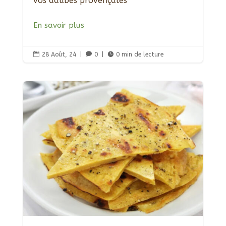
vos daubes provençales
En savoir plus

28 Août, 24
|

0
|

0 min de lecture