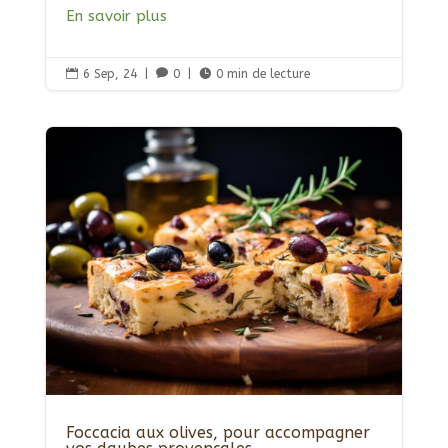
En savoir plus

6 Sep, 24
|

0
|

0 min de lecture
Foccacia aux olives, pour accompagner