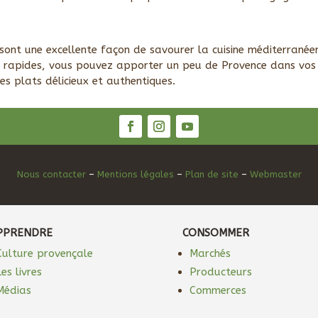
sont une excellente façon de savourer la cuisine méditerranéen
s rapides, vous pouvez apporter un peu de Provence dans vos 
des plats délicieux et authentiques.
Nous contacter
–
Mentions légales
–
Plan de site
–
Webmaster
PPRENDRE
CONSOMMER
Culture provençale
Marchés
Les livres
Producteurs
Médias
Commerces