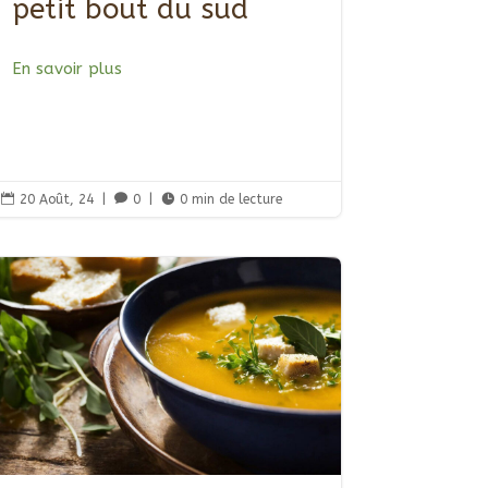
petit bout du sud
En savoir plus

20 Août, 24
|

0
|

0 min de lecture