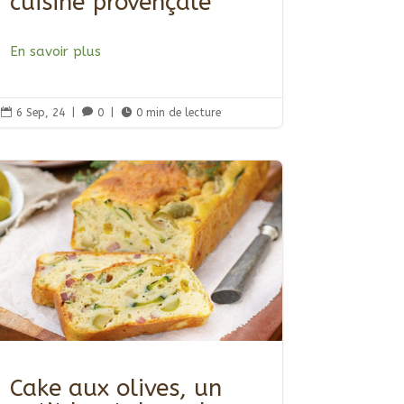
cuisine provençale
En savoir plus

6 Sep, 24
|

0
|

0 min de lecture
Cake aux olives, un