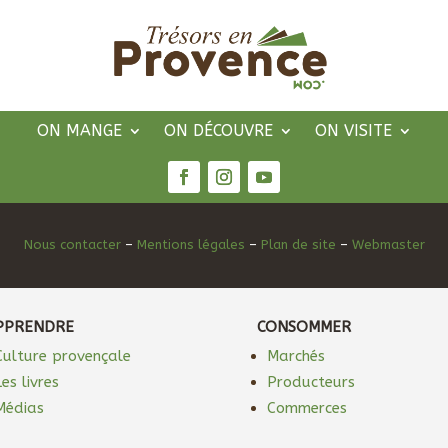
ON MANGE
ON DÉCOUVRE
ON VISITE
Nous contacter
–
Mentions légales
–
Plan de site
–
Webmaster
PPRENDRE
CONSOMMER
Culture provençale
Marchés
Les livres
Producteurs
Médias
Commerces